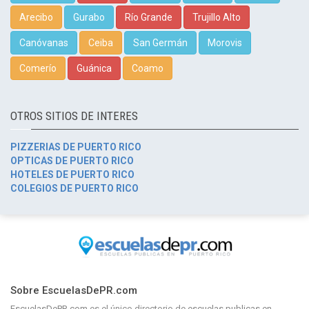
Arecibo
Gurabo
Río Grande
Trujillo Alto
Canóvanas
Ceiba
San Germán
Morovis
Comerío
Guánica
Coamo
OTROS SITIOS DE INTERES
PIZZERIAS DE PUERTO RICO
OPTICAS DE PUERTO RICO
HOTELES DE PUERTO RICO
COLEGIOS DE PUERTO RICO
Sobre EscuelasDePR.com
EscuelasDePR.com
es el único directorio de
escuelas publicas en