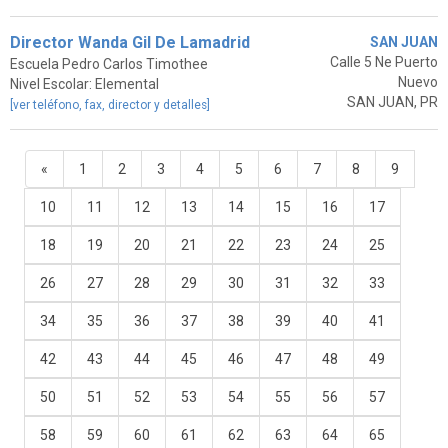
Director Wanda Gil De Lamadrid
SAN JUAN
Calle 5 Ne Puerto
Escuela Pedro Carlos Timothee
Nuevo
Nivel Escolar: Elemental
SAN JUAN, PR
[ver teléfono, fax, director y detalles]
«
1
2
3
4
5
6
7
8
9
10
11
12
13
14
15
16
17
18
19
20
21
22
23
24
25
26
27
28
29
30
31
32
33
34
35
36
37
38
39
40
41
42
43
44
45
46
47
48
49
50
51
52
53
54
55
56
57
58
59
60
61
62
63
64
65