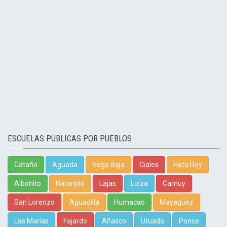
ESCUELAS PUBLICAS POR PUEBLOS
Cataño
Aguada
Vega Baja
Ciales
Hato Rey
Aibonito
Naranjito
Lajas
Loíza
Camuy
San Lorenzo
Aguadilla
Humacao
Mayagüez
Las Marías
Fajardo
Añasco
Utuado
Ponce