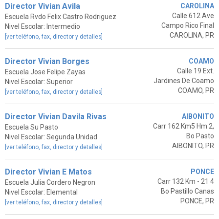
Director Vivian Avila
CAROLINA
Calle 612 Ave
Escuela Rvdo Felix Castro Rodriguez
Campo Rico Final
Nivel Escolar: Intermedio
CAROLINA, PR
[ver teléfono, fax, director y detalles]
Director Vivian Borges
COAMO
Calle 19 Ext.
Escuela Jose Felipe Zayas
Jardines De Coamo
Nivel Escolar: Superior
COAMO, PR
[ver teléfono, fax, director y detalles]
Director Vivian Davila Rivas
AIBONITO
Carr 162 Km5 Hm 2,
Escuela Su Pasto
Bo Pasto
Nivel Escolar: Segunda Unidad
AIBONITO, PR
[ver teléfono, fax, director y detalles]
Director Vivian E Matos
PONCE
Carr 132 Km - 21 4
Escuela Julia Cordero Negron
Bo Pastillo Canas
Nivel Escolar: Elemental
PONCE, PR
[ver teléfono, fax, director y detalles]