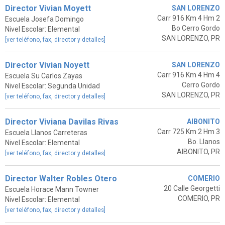
Director Vivian Moyett
SAN LORENZO
Carr 916 Km 4 Hm 2
Escuela Josefa Domingo
Bo Cerro Gordo
Nivel Escolar: Elemental
SAN LORENZO, PR
[ver teléfono, fax, director y detalles]
Director Vivian Noyett
SAN LORENZO
Carr 916 Km 4 Hm 4
Escuela Su Carlos Zayas
Cerro Gordo
Nivel Escolar: Segunda Unidad
SAN LORENZO, PR
[ver teléfono, fax, director y detalles]
Director Viviana Davilas Rivas
AIBONITO
Carr 725 Km 2 Hm 3
Escuela Llanos Carreteras
Bo. Llanos
Nivel Escolar: Elemental
AIBONITO, PR
[ver teléfono, fax, director y detalles]
Director Walter Robles Otero
COMERIO
20 Calle Georgetti
Escuela Horace Mann Towner
COMERIO, PR
Nivel Escolar: Elemental
[ver teléfono, fax, director y detalles]