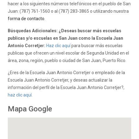
hacer a los siguientes números telefónicos en el pueblo de San
Juan: (787) 761-1560 o al (787) 283-3865 o utilizando nuestra
forma de contacto
.
Búsquedas Adicionales: ¿Deseas buscar más escuelas
publicas y/o escuelas en San Juan como la Escuela Juan
Antonio Corretjer:
Haz clic aquí
para buscar más escuelas
publicas que ofrecen un nivel escolar de Segunda Unidad en el
área, zona, región, pueblo o ciudad de San Juan, Puerto Rico.
¿Eres de la Escuela Juan Antonio Corretjer o empleado de la
Escuela Juan Antonio Corretjer, y deseas actualizar la
información del perfil de la Escuela Juan Antonio Corretjer?,
haz clic aquí.
Mapa Google