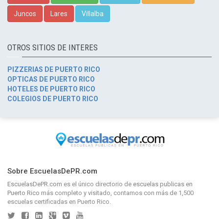
Juncos
Lares
Villalba
OTROS SITIOS DE INTERES
PIZZERIAS DE PUERTO RICO
OPTICAS DE PUERTO RICO
HOTELES DE PUERTO RICO
COLEGIOS DE PUERTO RICO
Sobre EscuelasDePR.com
EscuelasDePR.com
es el único directorio de
escuelas publicas en
Puerto Rico
más completo y visitado, contamos con más de 1,500
escuelas certificadas en Puerto Rico.