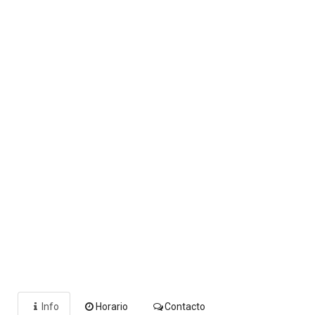
Info
Horario
Contacto