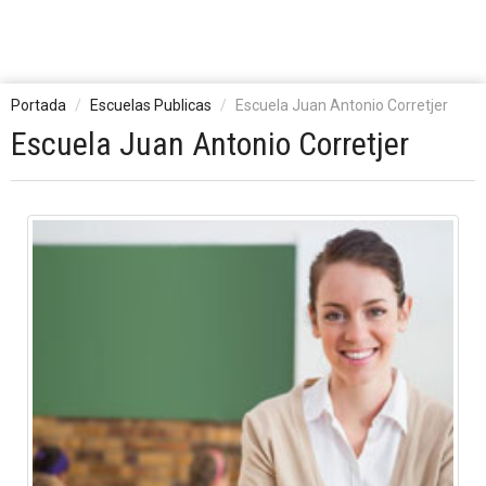
Portada
Escuelas Publicas
Escuela Juan Antonio Corretjer
Escuela Juan Antonio Corretjer