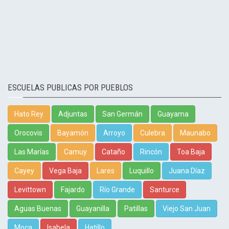
ESCUELAS PUBLICAS POR PUEBLOS
Hato Rey
Adjuntas
San Germán
Guayama
Orocovis
Bayamón
Arroyo
Culebra
Maunabo
Las Marías
Camuy
Cataño
Rincón
Toa Baja
Cayey
Vega Baja
Lares
Luquillo
Juana Díaz
Levittown
Fajardo
Río Grande
Santurce
Aguas Buenas
Guayanilla
Patillas
Viejo San Juan
Moca
Isabela
Hatillo