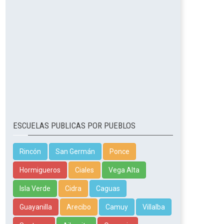
ESCUELAS PUBLICAS POR PUEBLOS
Rincón
San Germán
Ponce
Hormigueros
Ciales
Vega Alta
Isla Verde
Cidra
Caguas
Guayanilla
Arecibo
Camuy
Villalba