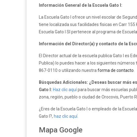
Información General de la Escuela Gato I:
La Escuela Gato I ofrece un nivel escolar de Segund
tiene localizada sus facilidades fisicas en Carr 15
Escuela Gato I SI pertenece al programa de Escuel
Información del Director(a) y contacto de la Escu
El Director actual de la escuela publica Gato I es E
Publica) lo puedes hacer a los siguientes números t
867-0110 o utilizando nuestra
forma de contacto
.
Búsquedas Adicionales: ¿Deseas buscar más esc
Gato I:
Haz clic aquí
para buscar más escuelas publi
zona, región, pueblo o ciudad de Orocovis, Puerto R
¿Eres de la Escuela Gato I o empleado de la Escuela 
Gato I?,
haz clic aquí.
Mapa Google