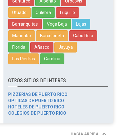
Santurce
Aibonito
Orocovis
Utuado
Culebra
Luquillo
Barranquitas
Vega Baja
Lajas
Maunabo
Barceloneta
Cabo Rojo
Florida
Añasco
Jayuya
Las Piedras
Carolina
OTROS SITIOS DE INTERES
PIZZERIAS DE PUERTO RICO
OPTICAS DE PUERTO RICO
HOTELES DE PUERTO RICO
COLEGIOS DE PUERTO RICO
HACIA ARRIBA