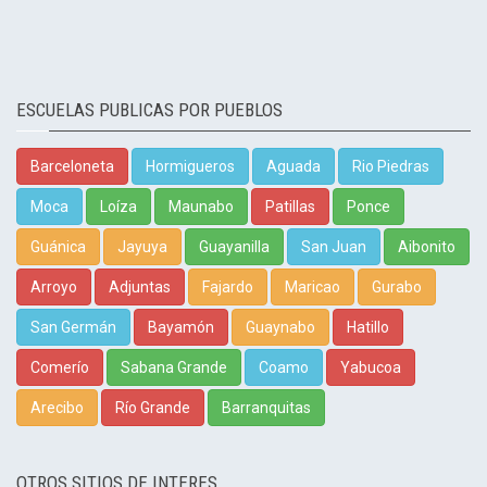
ESCUELAS PUBLICAS POR PUEBLOS
Barceloneta
Hormigueros
Aguada
Rio Piedras
Moca
Loíza
Maunabo
Patillas
Ponce
Guánica
Jayuya
Guayanilla
San Juan
Aibonito
Arroyo
Adjuntas
Fajardo
Maricao
Gurabo
San Germán
Bayamón
Guaynabo
Hatillo
Comerío
Sabana Grande
Coamo
Yabucoa
Arecibo
Río Grande
Barranquitas
OTROS SITIOS DE INTERES