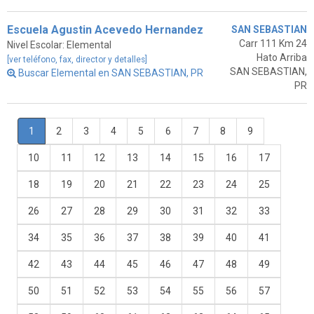
Escuela Agustin Acevedo Hernandez
SAN SEBASTIAN
Carr 111 Km 24
Nivel Escolar: Elemental
Hato Arriba
[ver teléfono, fax, director y detalles]
SAN SEBASTIAN,
Buscar Elemental en SAN SEBASTIAN, PR
PR
1
2
3
4
5
6
7
8
9
10
11
12
13
14
15
16
17
18
19
20
21
22
23
24
25
26
27
28
29
30
31
32
33
34
35
36
37
38
39
40
41
42
43
44
45
46
47
48
49
50
51
52
53
54
55
56
57