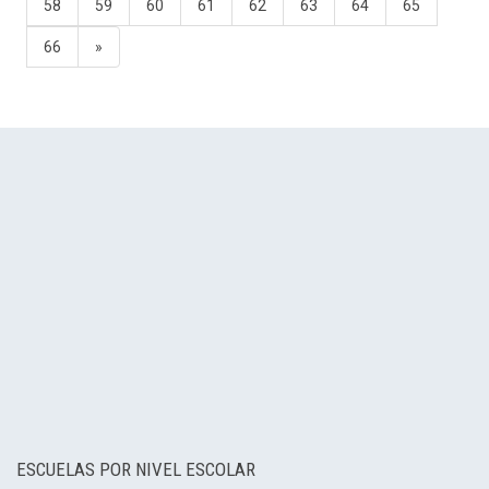
58
59
60
61
62
63
64
65
66
»
ESCUELAS POR NIVEL ESCOLAR