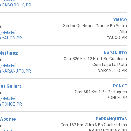
n CABO ROJO, PR
a
YAUCO
Sector Quebrada Grande Bo Sierra
l
Alta
 y detalles]
YAUCO, PR
n YAUCO, PR
Martinez
NARANJITO
Carr 826 Km 12 Hm 1 Bo Guadiana
l
Com Lago La Plata
 y detalles]
NARANJITO, PR
n NARANJITO, PR
t Gallart
PONCE
Carr 504 Km 1 Bo Portugues
l
PONCE, PR
 y detalles]
n PONCE, PR
 Aponte
BARRANQUITAS
Carr 152 Km 7 Hm 6 Bo Quebradillas
l
BARRANQUITAS, PR