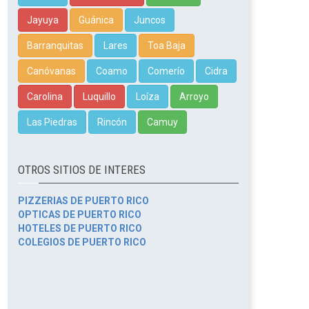
Jayuya
Guánica
Juncos
Barranquitas
Lares
Toa Baja
Canóvanas
Coamo
Comerío
Cidra
Carolina
Luquillo
Loíza
Arroyo
Las Piedras
Rincón
Camuy
OTROS SITIOS DE INTERES
PIZZERIAS DE PUERTO RICO
OPTICAS DE PUERTO RICO
HOTELES DE PUERTO RICO
COLEGIOS DE PUERTO RICO