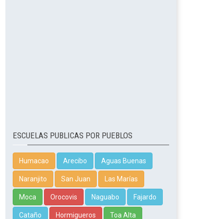
ESCUELAS PUBLICAS POR PUEBLOS
Humacao
Arecibo
Aguas Buenas
Naranjito
San Juan
Las Marías
Moca
Orocovis
Naguabo
Fajardo
Cataño
Hormigueros
Toa Alta