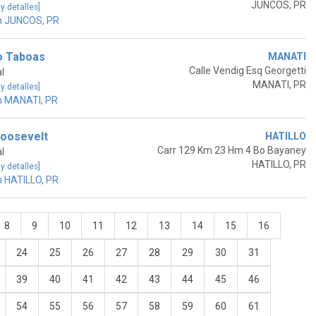
JUNCOS, PR
 y detalles]
n JUNCOS, PR
o Taboas
MANATI
Calle Vendig Esq Georgetti
l
MANATI, PR
 y detalles]
n MANATI, PR
oosevelt
HATILLO
Carr 129 Km 23 Hm 4 Bo Bayaney
l
HATILLO, PR
 y detalles]
n HATILLO, PR
8
9
10
11
12
13
14
15
16
24
25
26
27
28
29
30
31
39
40
41
42
43
44
45
46
54
55
56
57
58
59
60
61