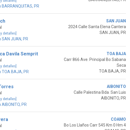
 y detalles]
en BARRANQUITAS, PR
ach
SAN JUAN
2024 Calle Santa Elena Cantera
l
SAN JUAN, PR
 y detalles]
n SAN JUAN, PR
ca Davila Semprit
TOA BAJA
Carr 866 Ave. Principal Bo Sabana
l
Seca
 y detalles]
TOA BAJA, PR
n TOA BAJA, PR
Torres
AIBONITO
Calle Palestina Bda. San Luis
l
AIBONITO, PR
 y detalles]
n AIBONITO, PR
vera
COAMO
Bo Los Llaños Carr 545 Km 0 Hm 4
l