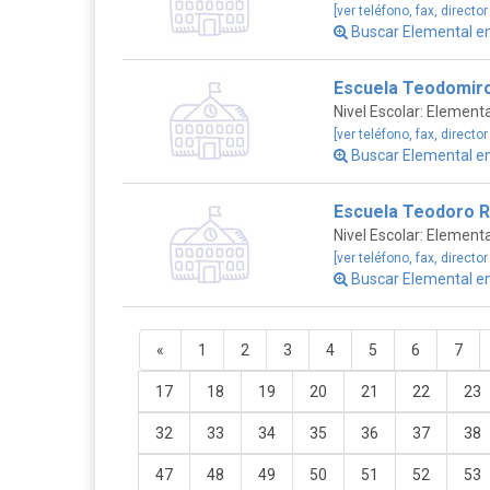
[ver teléfono, fax, director
Buscar Elemental e
Escuela Teodomir
Nivel Escolar: Elementa
[ver teléfono, fax, director
Buscar Elemental e
Escuela Teodoro R
Nivel Escolar: Elementa
[ver teléfono, fax, director
Buscar Elemental e
«
1
2
3
4
5
6
7
17
18
19
20
21
22
23
32
33
34
35
36
37
38
47
48
49
50
51
52
53