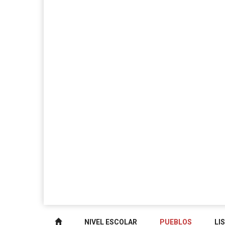
NIVEL ESCOLAR
PUEBLOS
LI