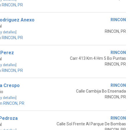
n RINCON, PR
Rodriguez Anexo
RINCON
l
RINCON, PR
 y detalles]
n RINCON, PR
 Perez
RINCON
Carr 413 Km 4 Hm 5 Bo Puntas
l
RINCON, PR
 y detalles]
n RINCON, PR
a Crespo
RINCON
Calle Cambija Bo Ensenada
io
RINCON, PR
 y detalles]
en RINCON, PR
 Pedroza
RINCON
Calle Sol Frente Al Parque De Bombas
l
RINCON, PR