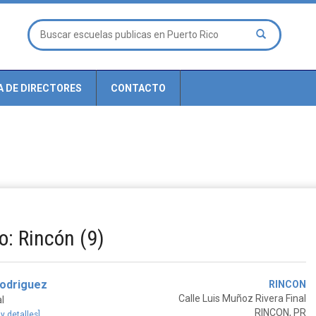
A DE DIRECTORES
CONTACTO
o: Rincón (9)
odriguez
RINCON
Calle Luis Muñoz Rivera Final
l
RINCON, PR
 y detalles]