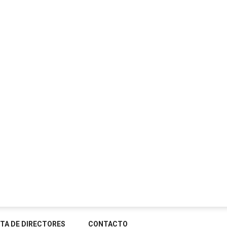
STA DE DIRECTORES
CONTACTO