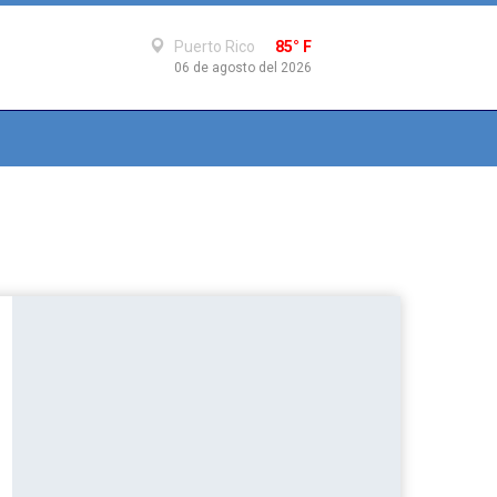
Puerto Rico
85° F
06 de agosto del 2026