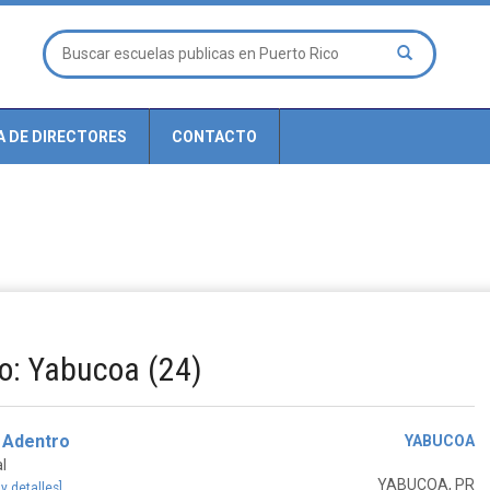
A DE DIRECTORES
CONTACTO
o: Yabucoa (24)
 Adentro
YABUCOA
l
YABUCOA, PR
 y detalles]