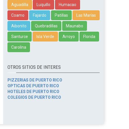
Aguadilla
Luquillo
Humacao
Coamo
Fajardo
Patillas
Las Marías
Aibonito
Quebradillas
Maunabo
Santurce
Isla Verde
Arroyo
Florida
Carolina
OTROS SITIOS DE INTERES
PIZZERIAS DE PUERTO RICO
OPTICAS DE PUERTO RICO
HOTELES DE PUERTO RICO
COLEGIOS DE PUERTO RICO