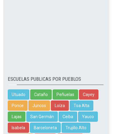
ESCUELAS PUBLICAS POR PUEBLOS
Utuado
Cataño
Peñuelas
Cayey
Ponce
Juncos
Loíza
Toa Alta
Lajas
San Germán
Ceiba
Yauco
Isabela
Barceloneta
Trujillo Alto