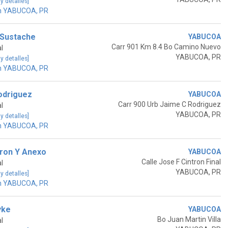
 y detalles]
en YABUCOA, PR
 Sustache
YABUCOA
Carr 901 Km 8.4 Bo Camino Nuevo
l
YABUCOA, PR
 y detalles]
en YABUCOA, PR
odriguez
YABUCOA
Carr 900 Urb Jaime C Rodriguez
l
YABUCOA, PR
 y detalles]
en YABUCOA, PR
tron Y Anexo
YABUCOA
Calle Jose F Cintron Final
l
YABUCOA, PR
 y detalles]
en YABUCOA, PR
yke
YABUCOA
Bo Juan Martin Villa
l