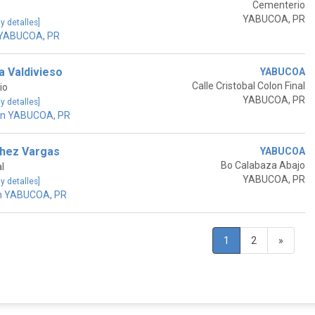
Cementerio
YABUCOA, PR
 y detalles]
 YABUCOA, PR
a Valdivieso
YABUCOA
Calle Cristobal Colon Final
io
YABUCOA, PR
 y detalles]
en YABUCOA, PR
chez Vargas
YABUCOA
Bo Calabaza Abajo
l
YABUCOA, PR
 y detalles]
en YABUCOA, PR
1
2
»