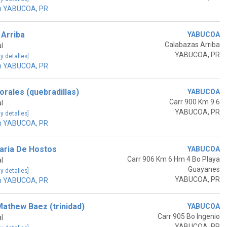
en YABUCOA, PR
 Arriba
YABUCOA
Calabazas Arriba
l
YABUCOA, PR
 y detalles]
en YABUCOA, PR
orales (quebradillas)
YABUCOA
Carr 900 Km 9.6
l
YABUCOA, PR
 y detalles]
en YABUCOA, PR
aria De Hostos
YABUCOA
Carr 906 Km 6 Hm 4 Bo Playa
l
Guayanes
 y detalles]
YABUCOA, PR
en YABUCOA, PR
athew Baez (trinidad)
YABUCOA
Carr 905 Bo Ingenio
l
YABUCOA, PR