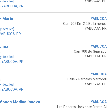
YABUCOA, PR
 y detalles]
en YABUCOA, PR
z Marin
YABUCOA
Carr 902 Km 2.2 Bo Limones
YABUCOA, PR
 y detalles]
 YABUCOA, PR
chez
YABUCOA
Carr 900 Bo Guayabo
l
YABUCOA, PR
 y detalles]
en YABUCOA, PR
YABUCOA
Calle 2 Parcelas Martorell
l
YABUCOA, PR
 y detalles]
en YABUCOA, PR
iñones Medina (nueva
YABUCOA
Urb Reparto Horizonte Frente Al