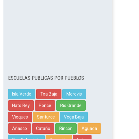
ESCUELAS PUBLICAS POR PUEBLOS
Isla Verde
Toa Baja
Morovis
Hato Rey
Ponce
Río Grande
Vieques
Santurce
Vega Baja
Añasco
Cataño
Rincón
Aguada