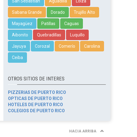
San Sebastián
Aguadilla
Loíza
Sabana Grande
Dorado
Trujillo Alto
Mayagüez
Patillas
Caguas
Aibonito
Quebradillas
Luquillo
Jayuya
Corozal
Comerío
Carolina
Ceiba
OTROS SITIOS DE INTERES
PIZZERIAS DE PUERTO RICO
OPTICAS DE PUERTO RICO
HOTELES DE PUERTO RICO
COLEGIOS DE PUERTO RICO
HACIA ARRIBA