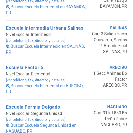
Calle 4 Esq 5
[ver teléfono, fax, director y detalles]
BAYAMON, PR
Buscar Escuela Elemental en BAYAMON,
PR
Escuela Intermedia Urbana Salinas
SALINAS
Carr 3 Salida Hacia
Nivel Escolar: Intermedio
Guayama, Santos
[ver teléfono, fax, director y detalles]
P. Amado Final
Buscar Escuela Intermedio en SALINAS,
SALINAS, PR
PR
Escuela Factor 5
ARECIBO
1 Secc Animas Bo
Nivel Escolar: Elemental
Factor
[ver teléfono, fax, director y detalles]
ARECIBO, PR
Buscar Escuela Elemental en ARECIBO,
PR
Escuela Fermin Delgado
NAGUABO
Carr 31 Int 850 Bo
Nivel Escolar: Segunda Unidad
Peña Pobre
[ver teléfono, fax, director y detalles]
NAGUABO, PR
Buscar Escuela Segunda Unidad en
NAGUABO, PR