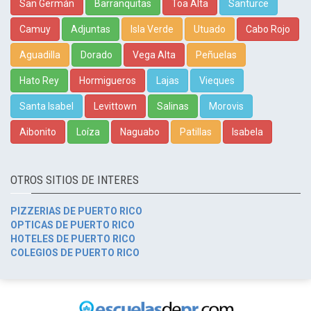
San Germán
Barranquitas
Toa Alta
Santurce
Camuy
Adjuntas
Isla Verde
Utuado
Cabo Rojo
Aguadilla
Dorado
Vega Alta
Peñuelas
Hato Rey
Hormigueros
Lajas
Vieques
Santa Isabel
Levittown
Salinas
Morovis
Aibonito
Loíza
Naguabo
Patillas
Isabela
OTROS SITIOS DE INTERES
PIZZERIAS DE PUERTO RICO
OPTICAS DE PUERTO RICO
HOTELES DE PUERTO RICO
COLEGIOS DE PUERTO RICO