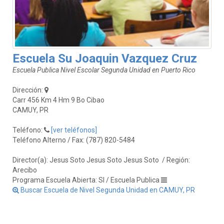
Escuela Su Joaquin Vazquez Cruz
Escuela Publica Nivel Escolar Segunda Unidad en Puerto Rico
Dirección:
Carr 456 Km 4 Hm 9 Bo Cibao
CAMUY, PR
Teléfono:
[ver teléfonos]
Teléfono Alterno / Fax: (787) 820-5484
Director(a): Jesus Soto Jesus Soto Jesus Soto
/ Región:
Arecibo
Programa Escuela Abierta: SI / Escuela Publica
Buscar Escuela de Nivel Segunda Unidad en CAMUY, PR