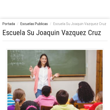
Portada
Escuelas Publicas
Escuela Su Joaquin Vazquez Cruz
Escuela Su Joaquin Vazquez Cruz