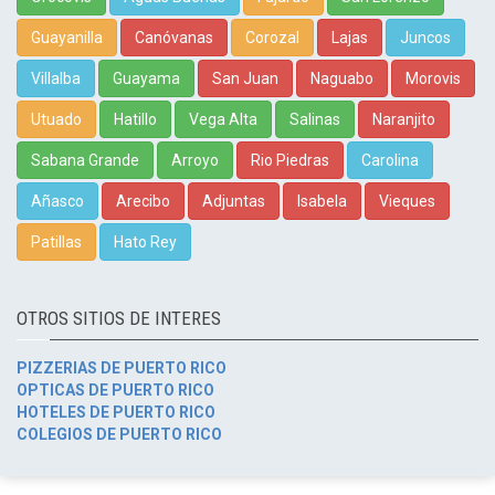
Guayanilla
Canóvanas
Corozal
Lajas
Juncos
Villalba
Guayama
San Juan
Naguabo
Morovis
Utuado
Hatillo
Vega Alta
Salinas
Naranjito
Sabana Grande
Arroyo
Rio Piedras
Carolina
Añasco
Arecibo
Adjuntas
Isabela
Vieques
Patillas
Hato Rey
OTROS SITIOS DE INTERES
PIZZERIAS DE PUERTO RICO
OPTICAS DE PUERTO RICO
HOTELES DE PUERTO RICO
COLEGIOS DE PUERTO RICO