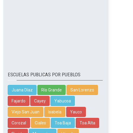
ESCUELAS PUBLICAS POR PUEBLOS
Juana Díaz
Río Grande
San Lorenzo
Fajardo
Cayey
Yabucoa
Viejo San Juan
Isabela
Yauco
Corozal
Ciales
Toa Baja
Toa Alta