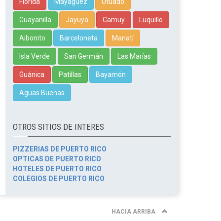
Florida
Mayagüez
Utuado
Guayanilla
Jayuya
Camuy
Luquillo
Aibonito
Barceloneta
Manatí
Isla Verde
San Germán
Las Marías
Guánica
Patillas
Bayamón
Aguas Buenas
OTROS SITIOS DE INTERES
PIZZERIAS DE PUERTO RICO
OPTICAS DE PUERTO RICO
HOTELES DE PUERTO RICO
COLEGIOS DE PUERTO RICO
HACIA ARRIBA