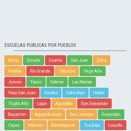
ESCUELAS PUBLICAS POR PUEBLOS
Moca
Dorado
Coamo
San Juan
Cidra
Patillas
Río Grande
Yabucoa
Vega Alta
Juncos
Yauco
Salinas
Las Marías
Viejo San Juan
Gurabo
Cabo Rojo
Hatillo
Trujillo Alto
Lajas
Aguadilla
San Sebastián
Bayamón
Aguas Buenas
San Lorenzo
Guaynabo
Cayey
Maricao
Barranquitas
Toa Baja
Luquillo