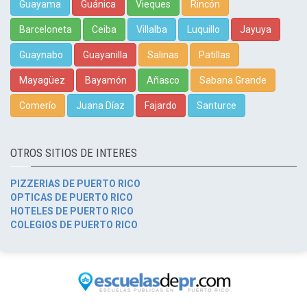
Guayama
Guánica
Vieques
Rincón
Barceloneta
Ceiba
Villalba
Luquillo
Jayuya
Guaynabo
Guayanilla
Salinas
Patillas
Mayagüez
Bayamón
Añasco
Sabana Grande
Comerío
Juana Díaz
Fajardo
Santurce
OTROS SITIOS DE INTERES
PIZZERIAS DE PUERTO RICO
OPTICAS DE PUERTO RICO
HOTELES DE PUERTO RICO
COLEGIOS DE PUERTO RICO