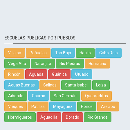
ESCUELAS PUBLICAS POR PUEBLOS
Villalba
Peñuelas
Toa Baja
Hatillo
Cabo Rojo
Vega Alta
Naranjito
Rio Piedras
Humacao
Rincón
Aguada
Guánica
Utuado
Aguas Buenas
Salinas
Santa Isabel
Loíza
Aibonito
Coamo
San Germán
Quebradillas
Vieques
Patillas
Mayagüez
Ponce
Arecibo
Hormigueros
Aguadilla
Dorado
Río Grande