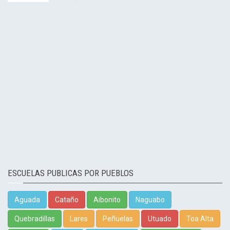
ESCUELAS PUBLICAS POR PUEBLOS
Aguada
Cataño
Aibonito
Naguabo
Quebradillas
Lares
Peñuelas
Utuado
Toa Alta