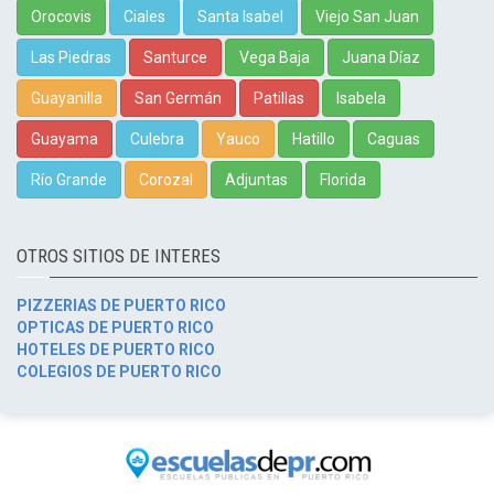
Orocovis
Ciales
Santa Isabel
Viejo San Juan
Las Piedras
Santurce
Vega Baja
Juana Díaz
Guayanilla
San Germán
Patillas
Isabela
Guayama
Culebra
Yauco
Hatillo
Caguas
Río Grande
Corozal
Adjuntas
Florida
OTROS SITIOS DE INTERES
PIZZERIAS DE PUERTO RICO
OPTICAS DE PUERTO RICO
HOTELES DE PUERTO RICO
COLEGIOS DE PUERTO RICO