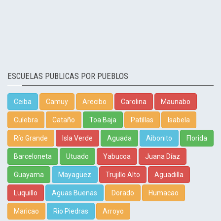
ESCUELAS PUBLICAS POR PUEBLOS
Ceiba
Camuy
Arecibo
Carolina
Maunabo
Culebra
Cataño
Toa Baja
Patillas
Isabela
Río Grande
Isla Verde
Aguada
Aibonito
Florida
Barceloneta
Utuado
Yabucoa
Juana Díaz
Guayama
Mayagüez
Trujillo Alto
Aguadilla
Luquillo
Aguas Buenas
Dorado
Humacao
Maricao
Rio Piedras
Arroyo