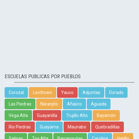
ESCUELAS PUBLICAS POR PUEBLOS
Corozal
Levittown
Yauco
Adjuntas
Dorado
Las Piedras
Naranjito
Añasco
Aguada
Vega Alta
Guayanilla
Trujillo Alto
Bayamón
Rio Piedras
Guayama
Maunabo
Quebradillas
Salinas
Toa Alta
Barranquitas
Carolina
Hatillo