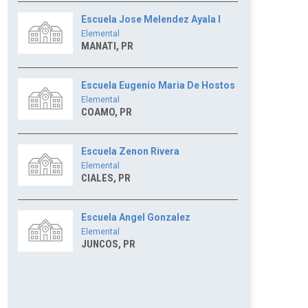
Escuela Jose Melendez Ayala I
Elemental
MANATI, PR
Escuela Eugenio Maria De Hostos
Elemental
COAMO, PR
Escuela Zenon Rivera
Elemental
CIALES, PR
Escuela Angel Gonzalez
Elemental
JUNCOS, PR