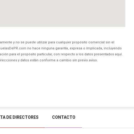
amente y no se puede utilizar para cualquier propósito comercial sin el
uelasDePR.com no hace ninguna garantía, expresa o implicada, incluyendo
ción para el propósito particular, con respecto a los datos presentados aquí.
direcciones y datos están conforme a cambio sin previo aviso.
STA DE DIRECTORES
CONTACTO