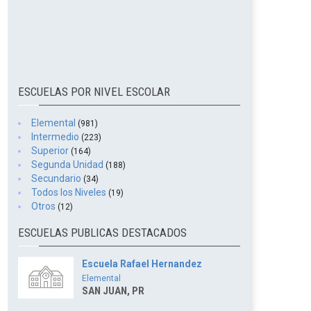
ESCUELAS POR NIVEL ESCOLAR
Elemental
(981)
Intermedio
(223)
Superior
(164)
Segunda Unidad
(188)
Secundario
(34)
Todos los Niveles
(19)
Otros
(12)
ESCUELAS PUBLICAS DESTACADOS
Escuela Rafael Hernandez
Elemental
SAN JUAN, PR