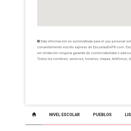
Esta información es suministrada para el uso personal sol
consentimiento escrito expreso de EscuelasDePR.com. Esc
sin limitación ninguna garantía de comerciabilidad o adecua
Todos los nombres, servicios, horarios, mapas, teléfonos, 
NIVEL ESCOLAR
PUEBLOS
LI