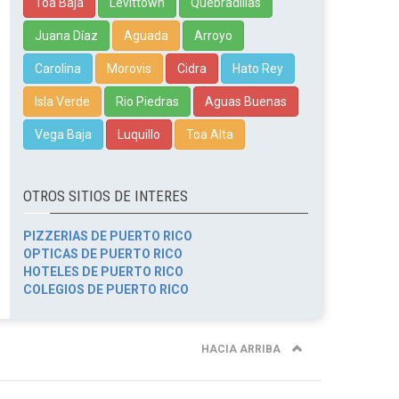
Toa Baja
Levittown
Quebradillas
Juana Díaz
Aguada
Arroyo
Carolina
Morovis
Cidra
Hato Rey
Isla Verde
Rio Piedras
Aguas Buenas
Vega Baja
Luquillo
Toa Alta
OTROS SITIOS DE INTERES
PIZZERIAS DE PUERTO RICO
OPTICAS DE PUERTO RICO
HOTELES DE PUERTO RICO
COLEGIOS DE PUERTO RICO
HACIA ARRIBA