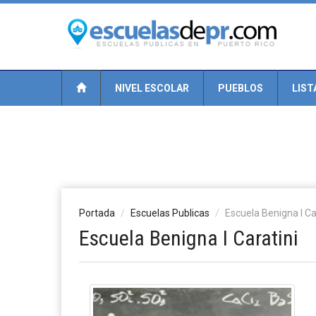
NIVEL ESCOLAR
PUEBLOS
LIST
Portada
Escuelas Publicas
Escuela Benigna I Ca
Escuela Benigna I Caratini