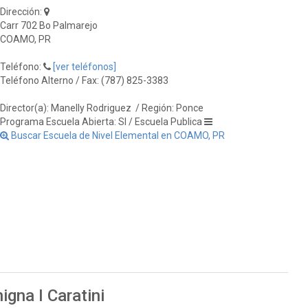
Dirección:
Carr 702 Bo Palmarejo
COAMO, PR
Teléfono:
[ver teléfonos]
Teléfono Alterno / Fax: (787) 825-3383
Director(a): Manelly Rodriguez
/ Región: Ponce
Programa Escuela Abierta: SI / Escuela Publica
Buscar Escuela de Nivel Elemental en COAMO, PR
igna I Caratini