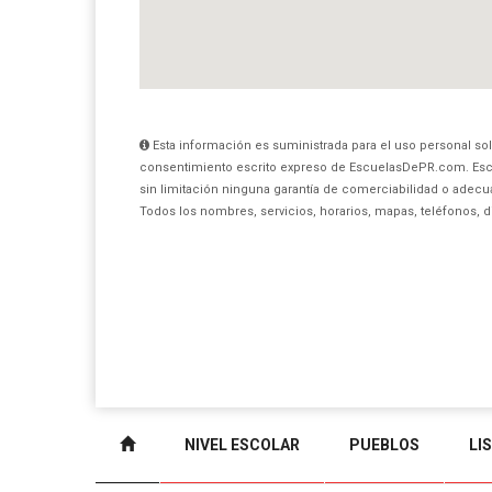
Esta información es suministrada para el uso personal sol
consentimiento escrito expreso de EscuelasDePR.com. Esc
sin limitación ninguna garantía de comerciabilidad o adecua
Todos los nombres, servicios, horarios, mapas, teléfonos, 
NIVEL ESCOLAR
PUEBLOS
LI