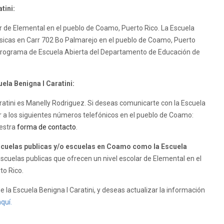
tini:
ar de Elemental en el pueblo de Coamo, Puerto Rico. La Escuela
 fisicas en Carr 702 Bo Palmarejo en el pueblo de Coamo, Puerto
al programa de Escuela Abierta del Departamento de Educación de
ela Benigna I Caratini:
Caratini es Manelly Rodriguez. Si deseas comunicarte con la Escuela
er a los siguientes números telefónicos en el pueblo de Coamo:
uestra
forma de contacto
.
cuelas publicas y/o escuelas en Coamo como la Escuela
cuelas publicas que ofrecen un nivel escolar de Elemental en el
to Rico.
e la Escuela Benigna I Caratini, y deseas actualizar la información
aquí.