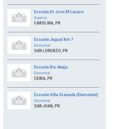
Escuela Dr Jose M Lazaro
Superior
CAROLINA, PR
Escuela Jagual Km 7
Elemental
SAN LORENZO, PR
Escuela Rio Abajo
Elemental
CEIBA, PR
Escuela Villa Granada (Elemental)
Elemental
SAN JUAN, PR