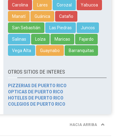
Carolina
Lares
Corozal
Yabucoa
Manatí
Guánica
Cataño
San Sebastián
Las Piedras
Juncos
Salinas
Loíza
Maricao
Fajardo
Vega Alta
Guaynabo
Barranquitas
OTROS SITIOS DE INTERES
PIZZERIAS DE PUERTO RICO
OPTICAS DE PUERTO RICO
HOTELES DE PUERTO RICO
COLEGIOS DE PUERTO RICO
HACIA ARRIBA