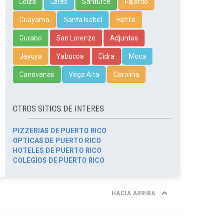
Loíza
Lares
Santurce
Fajardo
Guayama
Santa Isabel
Hatillo
Gurabo
San Lorenzo
Adjuntas
Jayuya
Yabucoa
Cidra
Moca
Canóvanas
Vega Alta
Carolina
OTROS SITIOS DE INTERES
PIZZERIAS DE PUERTO RICO
OPTICAS DE PUERTO RICO
HOTELES DE PUERTO RICO
COLEGIOS DE PUERTO RICO
HACIA ARRIBA