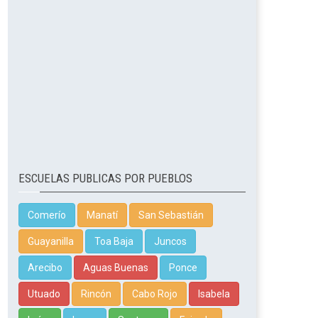
ESCUELAS PUBLICAS POR PUEBLOS
Comerío
Manatí
San Sebastián
Guayanilla
Toa Baja
Juncos
Arecibo
Aguas Buenas
Ponce
Utuado
Rincón
Cabo Rojo
Isabela