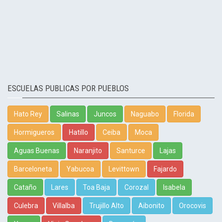
ESCUELAS PUBLICAS POR PUEBLOS
Hato Rey
Salinas
Juncos
Naguabo
Florida
Hormigueros
Hatillo
Ceiba
Moca
Aguas Buenas
Naranjito
Santurce
Lajas
Barceloneta
Yabucoa
Levittown
Fajardo
Cataño
Lares
Toa Baja
Corozal
Isabela
Culebra
Villalba
Trujillo Alto
Aibonito
Orocovis