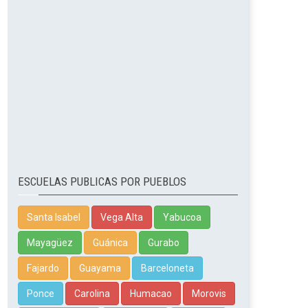
ESCUELAS PUBLICAS POR PUEBLOS
Santa Isabel
Vega Alta
Yabucoa
Mayagüez
Guánica
Gurabo
Fajardo
Guayama
Barceloneta
Ponce
Carolina
Humacao
Morovis