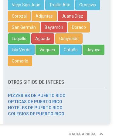
Viejo San Juan
Trujillo Alto
Orocovis
Corozal
Adjuntas
Juana Díaz
San Germán
Bayamón
Dorado
Luquillo
Aguada
Guaynabo
Isla Verde
Vieques
Cataño
Jayuya
Comerío
OTROS SITIOS DE INTERES
PIZZERIAS DE PUERTO RICO
OPTICAS DE PUERTO RICO
HOTELES DE PUERTO RICO
COLEGIOS DE PUERTO RICO
HACIA ARRIBA