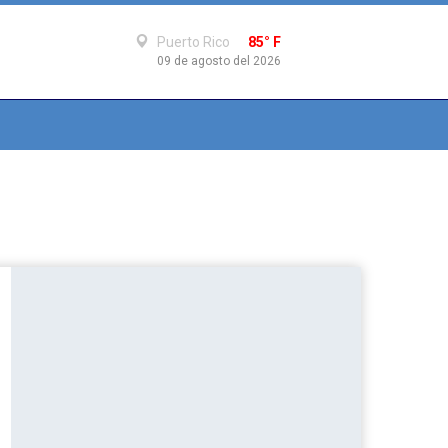
Puerto Rico
85° F
09 de agosto del 2026