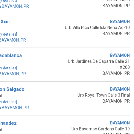
 y detalles]
BAYAMON, PR
en BAYAMON, PR
Xxiii
BAYAMON
Urb Villa Rica Calle Isla Nena Ao-10
BAYAMON, PR
 y detalles]
 BAYAMON, PR
asablanca
BAYAMON
Urb Jardines De Caparra Calle 21
#200
 y detalles]
BAYAMON, PR
 BAYAMON, PR
lon Salgado
BAYAMON
Urb Royal Town Calle 3 Final
l
BAYAMON, PR
 y detalles]
en BAYAMON, PR
rnandez
BAYAMON
Urb Bayamon Gardens Calle 19
l