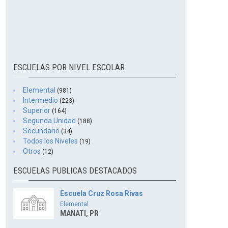
ESCUELAS POR NIVEL ESCOLAR
Elemental
(981)
Intermedio
(223)
Superior
(164)
Segunda Unidad
(188)
Secundario
(34)
Todos los Niveles
(19)
Otros
(12)
ESCUELAS PUBLICAS DESTACADOS
Escuela Cruz Rosa Rivas
Elemental
MANATI, PR