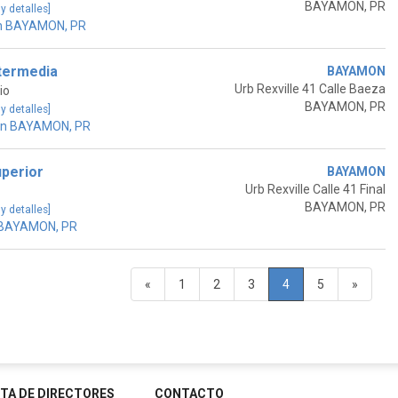
BAYAMON, PR
 y detalles]
en BAYAMON, PR
ntermedia
BAYAMON
Urb Rexville 41 Calle Baeza
io
BAYAMON, PR
 y detalles]
en BAYAMON, PR
uperior
BAYAMON
Urb Rexville Calle 41 Final
BAYAMON, PR
 y detalles]
 BAYAMON, PR
«
1
2
3
4
5
»
STA DE DIRECTORES
CONTACTO