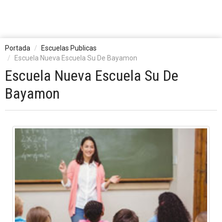
Portada
Escuelas Publicas
Escuela Nueva Escuela Su De Bayamon
Escuela Nueva Escuela Su De
Bayamon