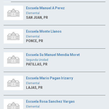
Escuela Manuel A Perez
Elemental
SAN JUAN, PR
Escuela Monte Llanos
Elemental
PONCE, PR
Escuela Su Manuel Mendia Moret
Segunda Unidad
PATILLAS, PR
Escuela Mario Pagan Irizarry
Elemental
LAJAS, PR
Escuela Rosa Sanchez Vargas
Elemental