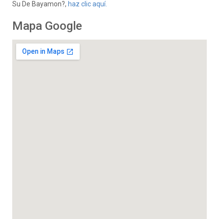
Su De Bayamon?,
haz clic aquí.
Mapa Google