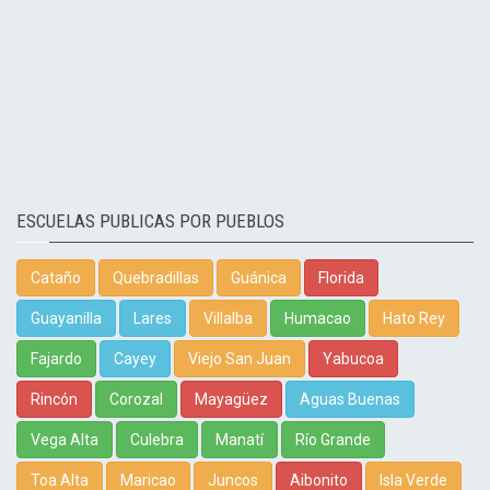
ESCUELAS PUBLICAS POR PUEBLOS
Cataño
Quebradillas
Guánica
Florida
Guayanilla
Lares
Villalba
Humacao
Hato Rey
Fajardo
Cayey
Viejo San Juan
Yabucoa
Rincón
Corozal
Mayagüez
Aguas Buenas
Vega Alta
Culebra
Manatí
Río Grande
Toa Alta
Maricao
Juncos
Aibonito
Isla Verde