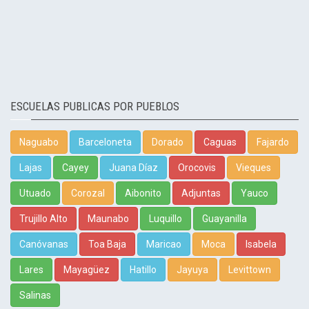
ESCUELAS PUBLICAS POR PUEBLOS
Naguabo
Barceloneta
Dorado
Caguas
Fajardo
Lajas
Cayey
Juana Díaz
Orocovis
Vieques
Utuado
Corozal
Aibonito
Adjuntas
Yauco
Trujillo Alto
Maunabo
Luquillo
Guayanilla
Canóvanas
Toa Baja
Maricao
Moca
Isabela
Lares
Mayagüez
Hatillo
Jayuya
Levittown
Salinas