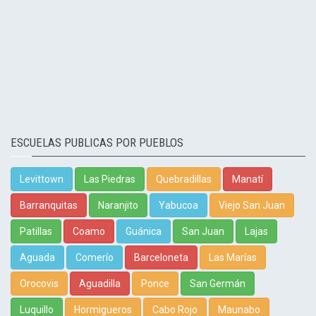
ESCUELAS PUBLICAS POR PUEBLOS
Levittown
Las Piedras
Quebradillas
Manatí
Barranquitas
Naranjito
Yabucoa
Viejo San Juan
Patillas
Coamo
Guánica
San Juan
Lajas
Aguada
Comerío
Barceloneta
Las Marías
Orocovis
Aguadilla
Ponce
San Germán
Luquillo
Hormigueros
Cabo Rojo
Maunabo