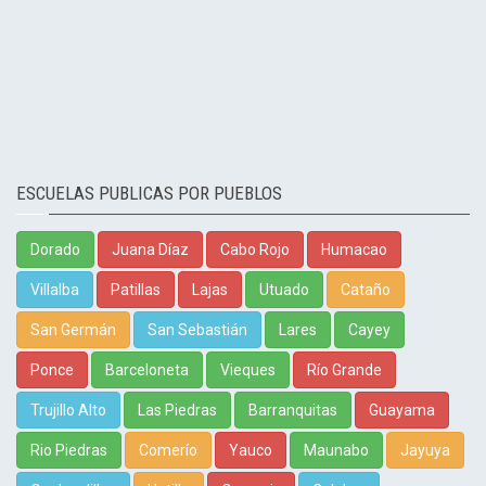
ESCUELAS PUBLICAS POR PUEBLOS
Dorado
Juana Díaz
Cabo Rojo
Humacao
Villalba
Patillas
Lajas
Utuado
Cataño
San Germán
San Sebastián
Lares
Cayey
Ponce
Barceloneta
Vieques
Río Grande
Trujillo Alto
Las Piedras
Barranquitas
Guayama
Rio Piedras
Comerío
Yauco
Maunabo
Jayuya