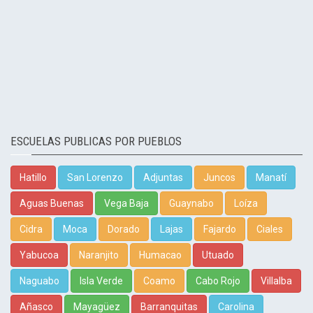
ESCUELAS PUBLICAS POR PUEBLOS
Hatillo
San Lorenzo
Adjuntas
Juncos
Manatí
Aguas Buenas
Vega Baja
Guaynabo
Loíza
Cidra
Moca
Dorado
Lajas
Fajardo
Ciales
Yabucoa
Naranjito
Humacao
Utuado
Naguabo
Isla Verde
Coamo
Cabo Rojo
Villalba
Añasco
Mayagüez
Barranquitas
Carolina