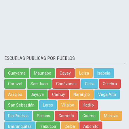
ESCUELAS PUBLICAS POR PUEBLOS
Guayama
Maunabo
Cayey
Loíza
Isabela
Corozal
San Juan
Canóvanas
Cidra
Culebra
Arecibo
Jayuya
Camuy
Naranjito
Vega Alta
San Sebastián
Lares
Villalba
Hatillo
Rio Piedras
Salinas
Comerío
Coamo
Morovis
Barranquitas
Yabucoa
Ceiba
Aibonito