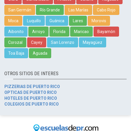
San Germán
Río Grande
Las Marías
Cabo Rojo
Moca
Luquillo
Guánica
Lares
Morovis
Aibonito
Arroyo
Florida
Maricao
Bayamón
Corozal
Cayey
San Lorenzo
Mayagüez
Toa Baja
Aguada
OTROS SITIOS DE INTERES
PIZZERIAS DE PUERTO RICO
OPTICAS DE PUERTO RICO
HOTELES DE PUERTO RICO
COLEGIOS DE PUERTO RICO