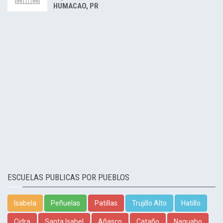
HUMACAO, PR
ESCUELAS PUBLICAS POR PUEBLOS
Isabela
Peñuelas
Patillas
Trujillo Alto
Hatillo
Cidra
Santa Isabel
Añasco
Cataño
Naguabo