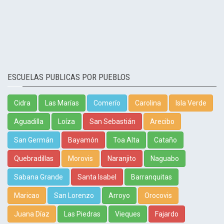
ESCUELAS PUBLICAS POR PUEBLOS
Cidra
Las Marías
Comerío
Carolina
Isla Verde
Aguadilla
Loíza
San Sebastián
Arecibo
San Germán
Bayamón
Toa Alta
Cataño
Quebradillas
Morovis
Naranjito
Naguabo
Sabana Grande
Santa Isabel
Barranquitas
Maricao
San Lorenzo
Arroyo
Orocovis
Juana Díaz
Las Piedras
Vieques
Fajardo