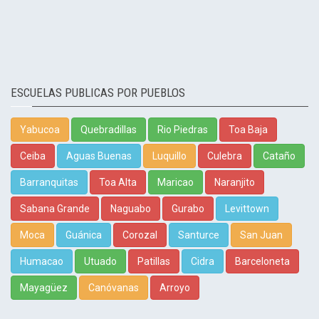
ESCUELAS PUBLICAS POR PUEBLOS
Yabucoa
Quebradillas
Rio Piedras
Toa Baja
Ceiba
Aguas Buenas
Luquillo
Culebra
Cataño
Barranquitas
Toa Alta
Maricao
Naranjito
Sabana Grande
Naguabo
Gurabo
Levittown
Moca
Guánica
Corozal
Santurce
San Juan
Humacao
Utuado
Patillas
Cidra
Barceloneta
Mayagüez
Canóvanas
Arroyo