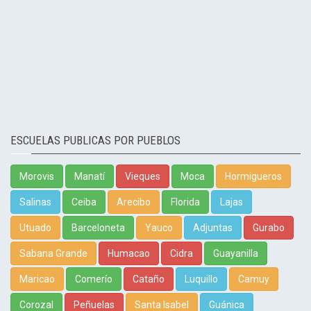
ESCUELAS PUBLICAS POR PUEBLOS
Morovis
Manatí
Vieques
Moca
Hormigueros
Salinas
Ceiba
Arecibo
Florida
Lajas
Utuado
Barceloneta
Yauco
Adjuntas
Gurabo
Sabana Grande
Humacao
Cidra
Guayanilla
Maricao
Comerío
Cataño
Luquillo
Camuy
Corozal
Peñuelas
Santa Isabel
Guánica