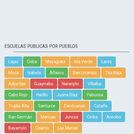
ESCUELAS PUBLICAS POR PUEBLOS
Lajas
Cidra
Mayagüez
Isla Verde
Lares
Moca
Isabela
Añasco
San Lorenzo
Toa Baja
Adjuntas
Guaynabo
Naranjito
Villalba
Cabo Rojo
Hatillo
Juana Díaz
Yabucoa
Trujillo Alto
Santurce
Canóvanas
Cataño
San Germán
Maricao
Juncos
Ceiba
Arecibo
Bayamón
Coamo
Las Marías