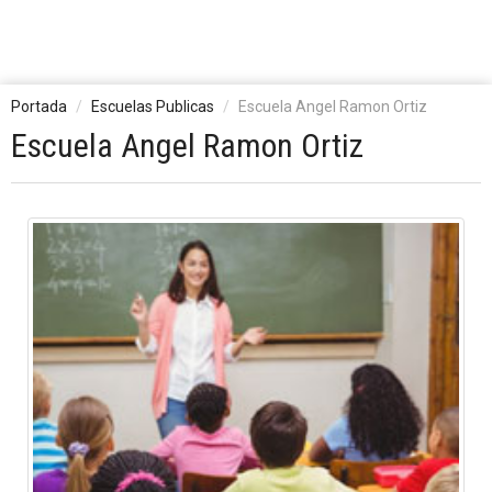
Portada
Escuelas Publicas
Escuela Angel Ramon Ortiz
Escuela Angel Ramon Ortiz