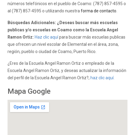
números telefónicos en el pueblo de Coamo: (787) 857-4595 o
al (787) 857-4595 o utilizando nuestra
forma de contacto
.
Búsquedas Adicionales: ¿Deseas buscar más escuelas
publicas y/o escuelas en Coamo como la Escuela Angel
Ramon Ortiz:
Haz clic aquí
para buscar más escuelas publicas
que ofrecen un nivel escolar de Elemental en el área, zona,
región, pueblo o ciudad de Coamo, Puerto Rico.
¿Eres de la Escuela Angel Ramon Ortiz o empleado de la
Escuela Angel Ramon Ortiz, y deseas actualizar la información
del perfil de la Escuela Angel Ramon Ortiz?,
haz clic aquí.
Mapa Google