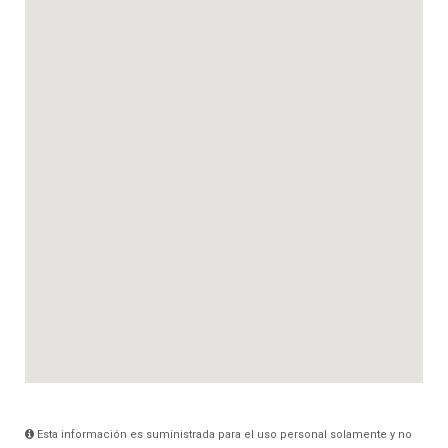
Esta información es suministrada para el uso personal solamente y no