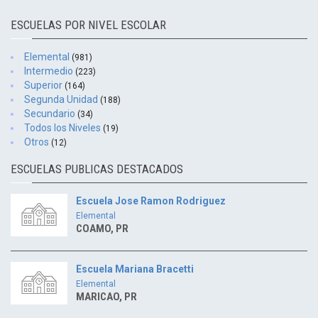
ESCUELAS POR NIVEL ESCOLAR
Elemental
(981)
Intermedio
(223)
Superior
(164)
Segunda Unidad
(188)
Secundario
(34)
Todos los Niveles
(19)
Otros
(12)
ESCUELAS PUBLICAS DESTACADOS
Escuela Jose Ramon Rodriguez
Elemental
COAMO, PR
Escuela Mariana Bracetti
Elemental
MARICAO, PR