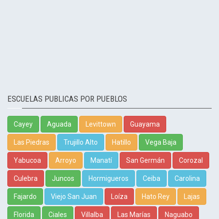
ESCUELAS PUBLICAS POR PUEBLOS
Cayey
Aguada
Levittown
Guayama
Las Piedras
Trujillo Alto
Hatillo
Vega Baja
Yabucoa
Arroyo
Manatí
San Germán
Corozal
Culebra
Juncos
Hormigueros
Ceiba
Carolina
Fajardo
Viejo San Juan
Loíza
Hato Rey
Lajas
Florida
Ciales
Villalba
Las Marías
Naguabo