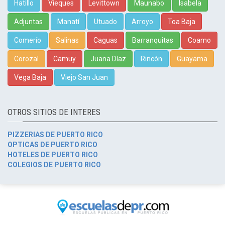
Hatillo
Vieques
Levittown
Maunabo
Isabela
Adjuntas
Manatí
Utuado
Arroyo
Toa Baja
Comerío
Salinas
Caguas
Barranquitas
Coamo
Corozal
Camuy
Juana Díaz
Rincón
Guayama
Vega Baja
Viejo San Juan
OTROS SITIOS DE INTERES
PIZZERIAS DE PUERTO RICO
OPTICAS DE PUERTO RICO
HOTELES DE PUERTO RICO
COLEGIOS DE PUERTO RICO