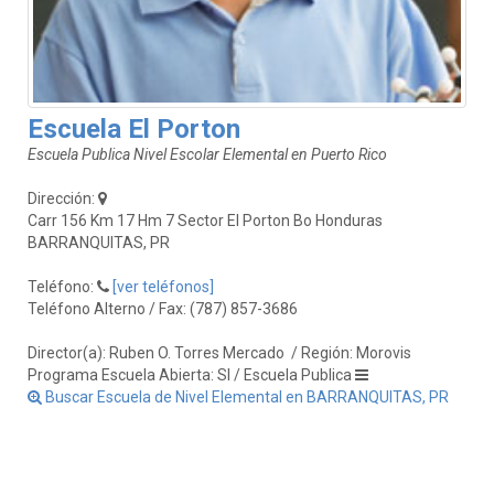
Escuela El Porton
Escuela Publica Nivel Escolar Elemental en Puerto Rico
Dirección:
Carr 156 Km 17 Hm 7 Sector El Porton Bo Honduras
BARRANQUITAS, PR
Teléfono:
[ver teléfonos]
Teléfono Alterno / Fax: (787) 857-3686
Director(a): Ruben O. Torres Mercado
/ Región: Morovis
Programa Escuela Abierta: SI / Escuela Publica
Buscar Escuela de Nivel Elemental en BARRANQUITAS, PR