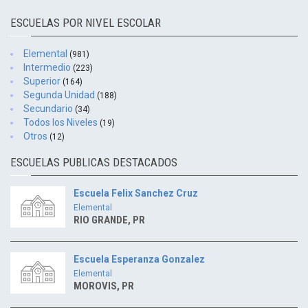
ESCUELAS POR NIVEL ESCOLAR
Elemental
(981)
Intermedio
(223)
Superior
(164)
Segunda Unidad
(188)
Secundario
(34)
Todos los Niveles
(19)
Otros
(12)
ESCUELAS PUBLICAS DESTACADOS
Escuela Felix Sanchez Cruz
Elemental
RIO GRANDE, PR
Escuela Esperanza Gonzalez
Elemental
MOROVIS, PR