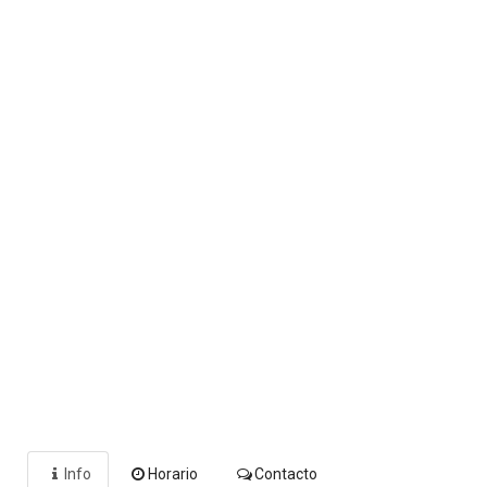
Info
Horario
Contacto