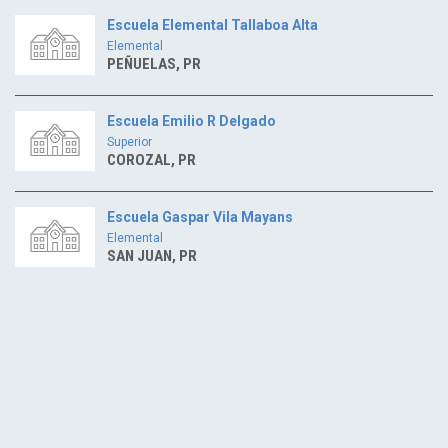
Escuela Elemental Tallaboa Alta
Elemental
PEÑUELAS, PR
Escuela Emilio R Delgado
Superior
COROZAL, PR
Escuela Gaspar Vila Mayans
Elemental
SAN JUAN, PR