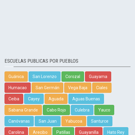
ESCUELAS PUBLICAS POR PUEBLOS
Guánica
San Lorenzo
Corozal
Guayama
Humacao
San Germán
Vega Baja
Ciales
Ceiba
Cayey
Aguada
Aguas Buenas
Sabana Grande
Cabo Rojo
Culebra
Yauco
Canóvanas
San Juan
Yabucoa
Santurce
Carolina
Arecibo
Patillas
Guayanilla
Hato Rey