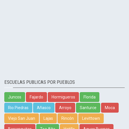
ESCUELAS PUBLICAS POR PUEBLOS
Juncos
Fajardo
Hormigueros
Florida
Rio Piedras
Añasco
Arroyo
Santurce
Moca
Viejo San Juan
Lajas
Rincón
Levittown