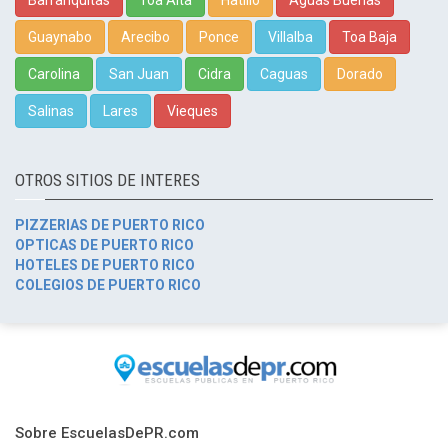
Barranquitas
Toa Alta
Hatillo
Aguas Buenas
Guaynabo
Arecibo
Ponce
Villalba
Toa Baja
Carolina
San Juan
Cidra
Caguas
Dorado
Salinas
Lares
Vieques
OTROS SITIOS DE INTERES
PIZZERIAS DE PUERTO RICO
OPTICAS DE PUERTO RICO
HOTELES DE PUERTO RICO
COLEGIOS DE PUERTO RICO
Sobre EscuelasDePR.com