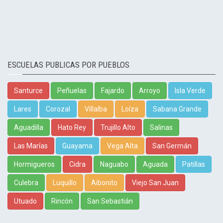
ESCUELAS PUBLICAS POR PUEBLOS
Santurce
Peñuelas
Fajardo
Arroyo
Isla Verde
Lares
Corozal
Villalba
Loíza
Sabana Grande
Aguadilla
Hato Rey
Trujillo Alto
Salinas
Las Marías
Guayama
Vega Alta
San Germán
Hormigueros
Cidra
Naguabo
Aguada
Patillas
Culebra
Luquillo
Aibonito
Viejo San Juan
Utuado
Rincón
San Sebastián