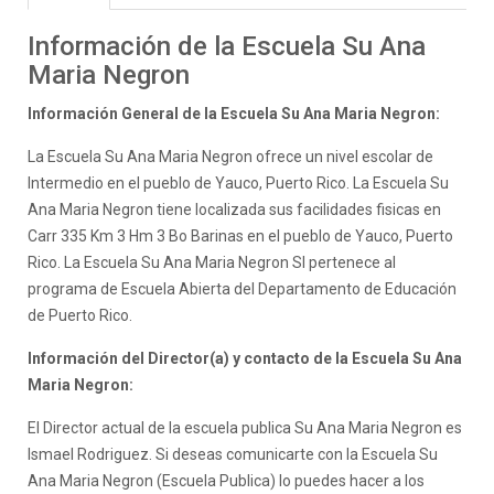
Información de la Escuela Su Ana
Maria Negron
Información General de la Escuela Su Ana Maria Negron:
La Escuela Su Ana Maria Negron ofrece un nivel escolar de
Intermedio en el pueblo de Yauco, Puerto Rico. La Escuela Su
Ana Maria Negron tiene localizada sus facilidades fisicas en
Carr 335 Km 3 Hm 3 Bo Barinas en el pueblo de Yauco, Puerto
Rico. La Escuela Su Ana Maria Negron SI pertenece al
programa de Escuela Abierta del Departamento de Educación
de Puerto Rico.
Información del Director(a) y contacto de la Escuela Su Ana
Maria Negron:
El Director actual de la escuela publica Su Ana Maria Negron es
Ismael Rodriguez. Si deseas comunicarte con la Escuela Su
Ana Maria Negron (Escuela Publica) lo puedes hacer a los