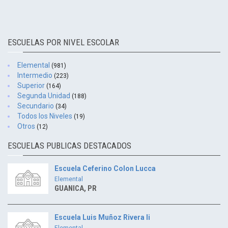
ESCUELAS POR NIVEL ESCOLAR
Elemental
(981)
Intermedio
(223)
Superior
(164)
Segunda Unidad
(188)
Secundario
(34)
Todos los Niveles
(19)
Otros
(12)
ESCUELAS PUBLICAS DESTACADOS
Escuela Ceferino Colon Lucca
Elemental
GUANICA, PR
Escuela Luis Muñoz Rivera Ii
Elemental