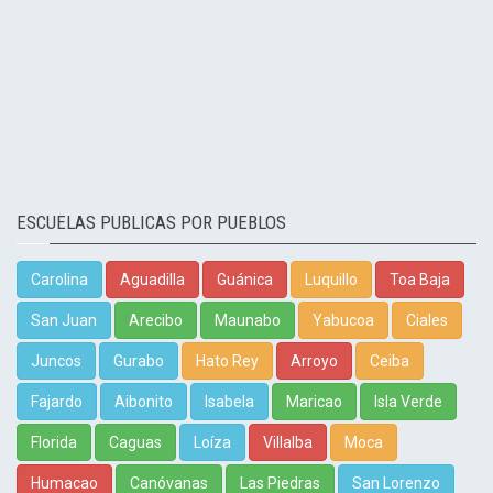
ESCUELAS PUBLICAS POR PUEBLOS
Carolina
Aguadilla
Guánica
Luquillo
Toa Baja
San Juan
Arecibo
Maunabo
Yabucoa
Ciales
Juncos
Gurabo
Hato Rey
Arroyo
Ceiba
Fajardo
Aibonito
Isabela
Maricao
Isla Verde
Florida
Caguas
Loíza
Villalba
Moca
Humacao
Canóvanas
Las Piedras
San Lorenzo