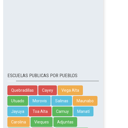
ESCUELAS PUBLICAS POR PUEBLOS
Quebradillas
Cayey
Vega Alta
Utuado
Morovis
Salinas
Maunabo
Jayuya
Toa Alta
Camuy
Manatí
Carolina
Vieques
Adjuntas