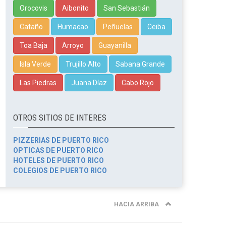
Orocovis
Aibonito
San Sebastián
Cataño
Humacao
Peñuelas
Ceiba
Toa Baja
Arroyo
Guayanilla
Isla Verde
Trujillo Alto
Sabana Grande
Las Piedras
Juana Díaz
Cabo Rojo
OTROS SITIOS DE INTERES
PIZZERIAS DE PUERTO RICO
OPTICAS DE PUERTO RICO
HOTELES DE PUERTO RICO
COLEGIOS DE PUERTO RICO
HACIA ARRIBA