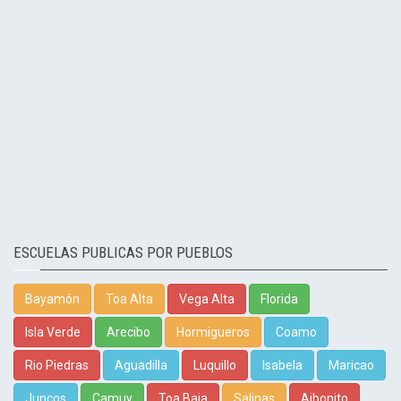
ESCUELAS PUBLICAS POR PUEBLOS
Bayamón
Toa Alta
Vega Alta
Florida
Isla Verde
Arecibo
Hormigueros
Coamo
Rio Piedras
Aguadilla
Luquillo
Isabela
Maricao
Juncos
Camuy
Toa Baja
Salinas
Aibonito