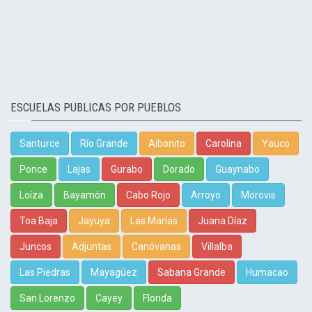
ESCUELAS PUBLICAS POR PUEBLOS
Santurce
Río Grande
Aibonito
Carolina
Yauco
Ponce
Lajas
Gurabo
Dorado
Guaynabo
Loíza
Bayamón
Cabo Rojo
Arroyo
Morovis
Toa Baja
Jayuya
Las Marías
Juana Díaz
Juncos
Adjuntas
Canóvanas
Villalba
Las Piedras
Mayagüez
Sabana Grande
Humacao
San Lorenzo
Cayey
Florida