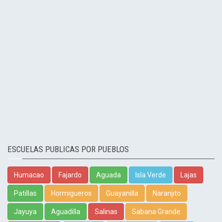
ESCUELAS PUBLICAS POR PUEBLOS
Humacao
Fajardo
Aguada
Isla Verde
Lajas
Patillas
Hormigueros
Guayanilla
Naranjito
Jayuya
Aguadilla
Salinas
Sabana Grande