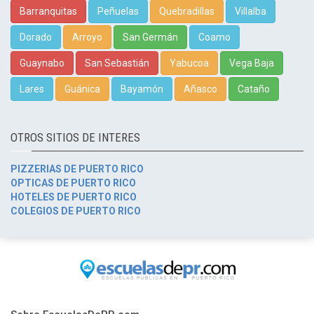
Barranquitas
Peñuelas
Quebradillas
Villalba
Dorado
Arroyo
San Germán
Coamo
Guaynabo
San Sebastián
Yabucoa
Vega Baja
Lares
Guánica
Bayamón
Añasco
Cataño
OTROS SITIOS DE INTERES
PIZZERIAS DE PUERTO RICO
OPTICAS DE PUERTO RICO
HOTELES DE PUERTO RICO
COLEGIOS DE PUERTO RICO