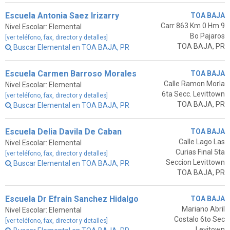
Escuela Antonia Saez Irizarry
TOA BAJA
Carr 863 Km 0 Hm 9
Nivel Escolar: Elemental
Bo Pajaros
[ver teléfono, fax, director y detalles]
TOA BAJA, PR
Buscar Elemental en TOA BAJA, PR
Escuela Carmen Barroso Morales
TOA BAJA
Calle Ramon Morla
Nivel Escolar: Elemental
6ta Secc. Levittown
[ver teléfono, fax, director y detalles]
TOA BAJA, PR
Buscar Elemental en TOA BAJA, PR
Escuela Delia Davila De Caban
TOA BAJA
Calle Lago Las
Nivel Escolar: Elemental
Curias Final 5ta
[ver teléfono, fax, director y detalles]
Seccion Levittown
Buscar Elemental en TOA BAJA, PR
TOA BAJA, PR
Escuela Dr Efrain Sanchez Hidalgo
TOA BAJA
Mariano Abril
Nivel Escolar: Elemental
Costalo 6to Sec
[ver teléfono, fax, director y detalles]
Levitown