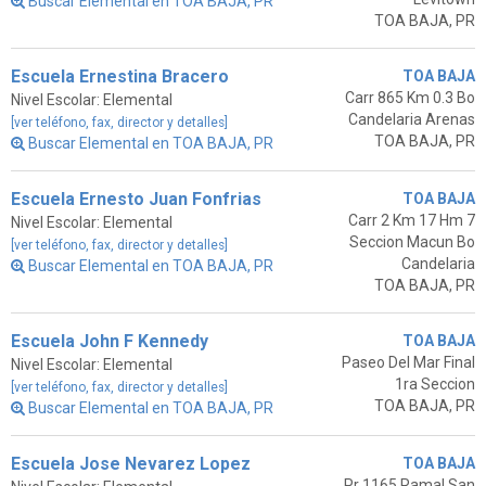
Buscar Elemental en TOA BAJA, PR
TOA BAJA, PR
Escuela Ernestina Bracero
TOA BAJA
Carr 865 Km 0.3 Bo
Nivel Escolar: Elemental
Candelaria Arenas
[ver teléfono, fax, director y detalles]
TOA BAJA, PR
Buscar Elemental en TOA BAJA, PR
Escuela Ernesto Juan Fonfrias
TOA BAJA
Carr 2 Km 17 Hm 7
Nivel Escolar: Elemental
Seccion Macun Bo
[ver teléfono, fax, director y detalles]
Candelaria
Buscar Elemental en TOA BAJA, PR
TOA BAJA, PR
Escuela John F Kennedy
TOA BAJA
Paseo Del Mar Final
Nivel Escolar: Elemental
1ra Seccion
[ver teléfono, fax, director y detalles]
TOA BAJA, PR
Buscar Elemental en TOA BAJA, PR
Escuela Jose Nevarez Lopez
TOA BAJA
Pr 1165 Ramal San