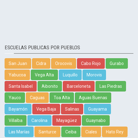
ESCUELAS PUBLICAS POR PUEBLOS
San Juan
Cidra
Orocovis
Cabo Rojo
Gurabo
Yabucoa
Vega Alta
Luquillo
Morovis
Santa Isabel
Aibonito
Barceloneta
Las Piedras
Yauco
Caguas
Toa Alta
Aguas Buenas
Bayamón
Vega Baja
Salinas
Guayama
Villalba
Carolina
Mayagüez
Guaynabo
Las Marías
Santurce
Ceiba
Ciales
Hato Rey